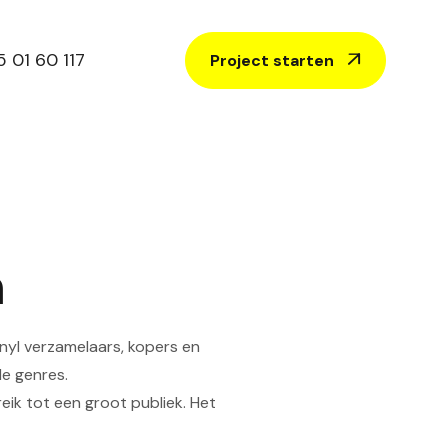
 01 60 117
Project starten

m
inyl verzamelaars, kopers en
le genres.
eik tot een groot publiek. Het