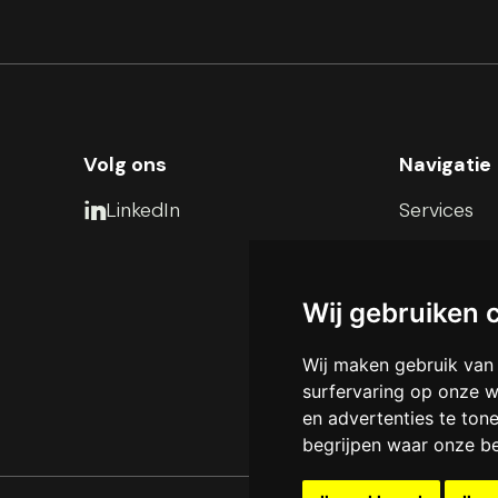
Volg ons
Navigatie
LinkedIn
Services

Over ons
Werkwijze
Wij gebruiken 
Projecten
Wij maken gebruik van
Contact
surfervaring op onze w
en advertenties te ton
begrijpen waar onze b