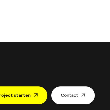
roject starten
Contact

